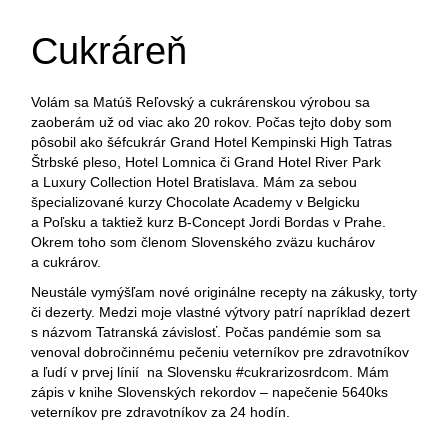
Cukráreň
Volám sa Matúš Reľovský a cukrárenskou výrobou sa
zaoberám už od viac ako 20 rokov. Počas tejto doby som
pôsobil ako šéfcukrár Grand Hotel Kempinski High Tatras
Štrbské pleso, Hotel Lomnica či Grand Hotel River Park
a Luxury Collection Hotel Bratislava. Mám za sebou
špecializované kurzy Chocolate Academy v Belgicku
a Poľsku a taktiež kurz B-Concept Jordi Bordas v Prahe.
Okrem toho som členom Slovenského zväzu kuchárov
a cukrárov.
Neustále vymýšľam nové originálne recepty na zákusky, torty
či dezerty. Medzi moje vlastné výtvory patrí napríklad dezert
s názvom Tatranská závislosť. Počas pandémie som sa
venoval dobročinnému pečeniu veterníkov pre zdravotníkov
a ľudí v prvej línií na Slovensku #cukrarizosrdcom. Mám
zápis v knihe Slovenských rekordov – napečenie 5640ks
veterníkov pre zdravotníkov za 24 hodín.