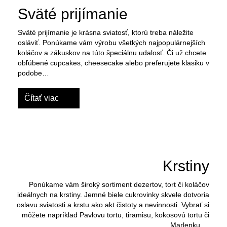
Sväté prijímanie
Sväté prijímanie je krásna sviatosť, ktorú treba náležite
osláviť. Ponúkame vám výrobu všetkých najpopulárnejších
koláčov a zákuskov na túto špeciálnu udalosť. Či už chcete
obľúbené cupcakes, cheesecake alebo preferujete klasiku v
podobe…
Čítať viac
Krstiny
Ponúkame vám široký sortiment dezertov, tort či koláčov
ideálnych na krstiny. Jemné biele cukrovinky skvele dotvoria
oslavu sviatosti a krstu ako akt čistoty a nevinnosti. Vybrať si
môžete napríklad Pavlovu tortu, tiramisu, kokosovú tortu či
Marlenku.…