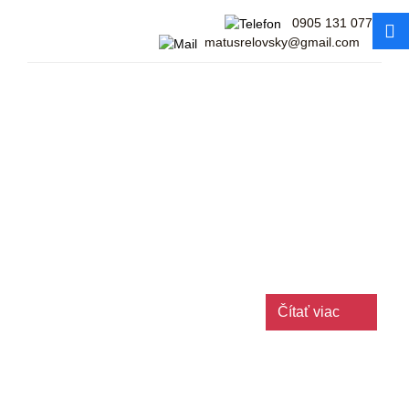
0905 131 077
matusrelovsky@gmail.com
Narodeninové oslavy
Chystáte narodeninovú oslavu a chcete ponúknuť vašim
hosťom originálne a chutné dezerty? V tom prípade ste
na správnom mieste. Oslávte vaše narodeniny či narodeniny
vašich blízkych vo veľkom štýle a vyberte si narodeninovú
tortu a zákusky v…
Čítať viac