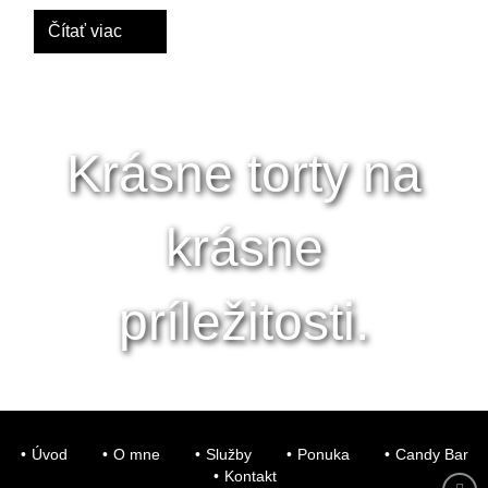
Čítať viac
Krásne torty na
krásne
príležitosti.
Úvod
O mne
Služby
Ponuka
Candy Bar
Kontakt